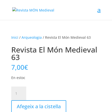
Inici
/
Arqueologia
/ Revista El Món Medieval 63
Revista El Món Medieval
63
7,00
€
En estoc
quantitat
de
Revista
Afegeix a la cistella
El