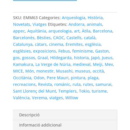
Món
Medieval
63
SKU:
EMM63
Categories:
Arqueologia
,
Història
,
Novetats
,
Viatges
Etiquetes:
Andorra
,
animals
,
appec
,
Aquitània
,
arqueologia
,
art
,
Àtila
,
Barcelona
,
Barcelonès
,
Bèsties
,
CAOC
,
Castells
,
català
,
Catalunya
,
càtars
,
cinema
,
Eremites
,
esglèsia
,
esglésies
,
exposicions
,
Febus
,
feminisme
,
Gaston
,
gos
,
gossos
,
Graal
,
Hildegarda
,
historia
,
Japó
,
Jueus
,
Kamakura
,
La Verge de Núria
,
medieval
,
Meiji
,
Mev
,
MICE
,
Món
,
monestir
,
Musashi
,
museus
,
occità
,
Occitània
,
Odon
,
Pere Mauri
,
pintura
,
plaga
,
recreacions
,
Revista
,
romànic
,
ruta
,
rutes
,
samurai
,
Sant Llorenç del Munt
,
Templers
,
Tokio
,
turisme
,
València
,
Verema
,
viatges
,
Willow
Descripció
Informació addicional