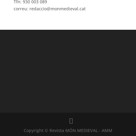
Tfn: 930 003 089
correu: redaccio@monmedieval.cat
Copyright © Revista MÓN MEDIEVAL - AMM