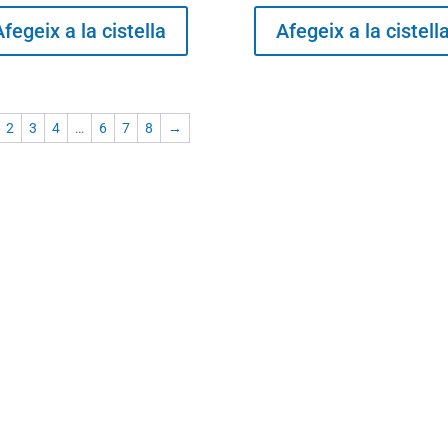
Afegeix a la cistella
Afegeix a la cistell
2
3
4
…
6
7
8
→