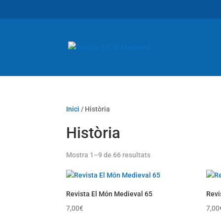
Inici
/ Història
Història
Ordenat
Mostra 1–9 de 66 resultats
per
més
recent
Revista El Món Medieval 65
Revi
7,00
€
7,00