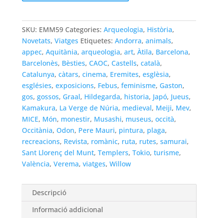
Món
Medieval
59
SKU:
EMM59
Categories:
Arqueologia
,
Història
,
Novetats
,
Viatges
Etiquetes:
Andorra
,
animals
,
appec
,
Aquitània
,
arqueologia
,
art
,
Àtila
,
Barcelona
,
Barcelonès
,
Bèsties
,
CAOC
,
Castells
,
català
,
Catalunya
,
càtars
,
cinema
,
Eremites
,
esglèsia
,
esglésies
,
exposicions
,
Febus
,
feminisme
,
Gaston
,
gos
,
gossos
,
Graal
,
Hildegarda
,
historia
,
Japó
,
Jueus
,
Kamakura
,
La Verge de Núria
,
medieval
,
Meiji
,
Mev
,
MICE
,
Món
,
monestir
,
Musashi
,
museus
,
occità
,
Occitània
,
Odon
,
Pere Mauri
,
pintura
,
plaga
,
recreacions
,
Revista
,
romànic
,
ruta
,
rutes
,
samurai
,
Sant Llorenç del Munt
,
Templers
,
Tokio
,
turisme
,
València
,
Verema
,
viatges
,
Willow
Descripció
Informació addicional