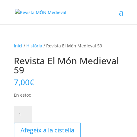
Inici
/
Història
/ Revista El Món Medieval 59
Revista El Món Medieval
59
7,00
€
En estoc
quantitat
de
Revista
Afegeix a la cistella
El