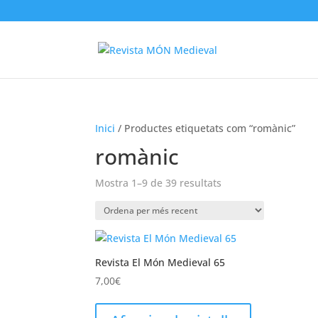
Inici
/ Productes etiquetats com “romànic”
romànic
Mostra 1–9 de 39 resultats
Ordenat
per
més
recent
Revista El Món Medieval 65
7,00
€