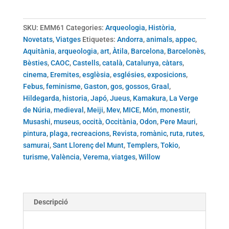
El
Món
SKU:
EMM61
Categories:
Arqueologia
,
Història
,
Medieval
Novetats
,
Viatges
Etiquetes:
Andorra
,
animals
,
appec
,
61
Aquitània
,
arqueologia
,
art
,
Àtila
,
Barcelona
,
Barcelonès
,
Bèsties
,
CAOC
,
Castells
,
català
,
Catalunya
,
càtars
,
cinema
,
Eremites
,
esglèsia
,
esglésies
,
exposicions
,
Febus
,
feminisme
,
Gaston
,
gos
,
gossos
,
Graal
,
Hildegarda
,
historia
,
Japó
,
Jueus
,
Kamakura
,
La Verge
de Núria
,
medieval
,
Meiji
,
Mev
,
MICE
,
Món
,
monestir
,
Musashi
,
museus
,
occità
,
Occitània
,
Odon
,
Pere Mauri
,
pintura
,
plaga
,
recreacions
,
Revista
,
romànic
,
ruta
,
rutes
,
samurai
,
Sant Llorenç del Munt
,
Templers
,
Tokio
,
turisme
,
València
,
Verema
,
viatges
,
Willow
Descripció