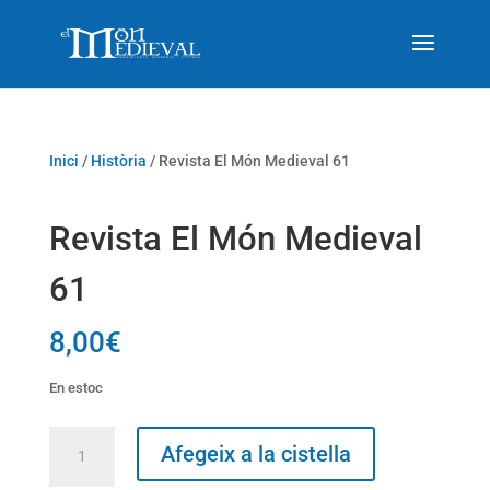
Inici
/
Història
/ Revista El Món Medieval 61
Revista El Món Medieval
61
8,00
€
En estoc
quantitat
Afegeix a la cistella
de
Revista