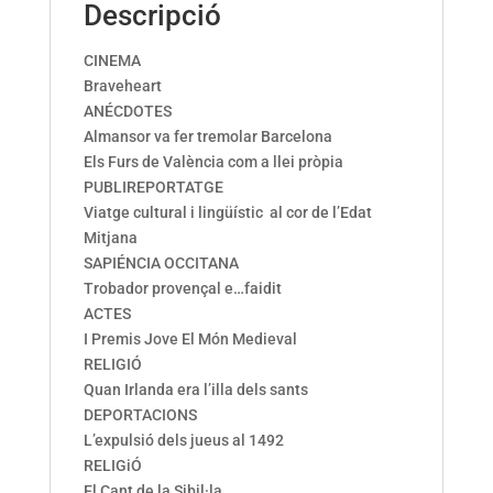
Descripció
CINEMA
Braveheart
ANÉCDOTES
Almansor va fer tremolar Barcelona
Els Furs de València com a llei pròpia
PUBLIREPORTATGE
Viatge cultural i lingüístic al cor de l’Edat
Mitjana
SAPIÉNCIA OCCITANA
Trobador provençal e…faidit
ACTES
I Premis Jove El Món Medieval
RELIGIÓ
Quan Irlanda era l’illa dels sants
DEPORTACIONS
L’expulsió dels jueus al 1492
RELIGiÓ
El Cant de la Sibil·la