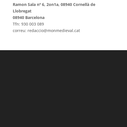
Ramon Sala nº 6, 2on1a, 08940 Cornellà de
Llobregat
08940 Barcelona
Tfn: 930 003 089
correu: redaccio@monmedieval.cat