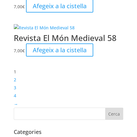
Afegeix a la cistella
7,00
€
Revista El Món Medieval 58
Afegeix a la cistella
7,00
€
1
2
3
4
→
Categories