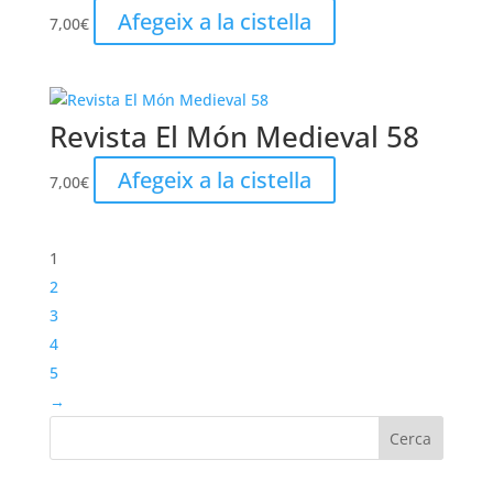
Afegeix a la cistella
7,00
€
Revista El Món Medieval 58
Afegeix a la cistella
7,00
€
1
2
3
4
5
→