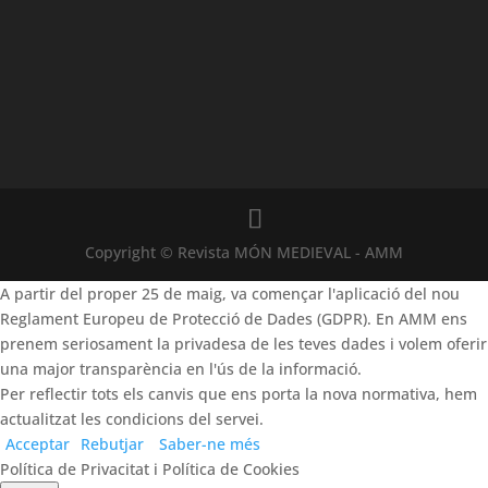
Copyright © Revista MÓN MEDIEVAL - AMM
A partir del proper 25 de maig, va començar l'aplicació del nou
Reglament Europeu de Protecció de Dades (GDPR). En AMM ens
prenem seriosament la privadesa de les teves dades i volem oferir
una major transparència en l'ús de la informació.
Per reflectir tots els canvis que ens porta la nova normativa, hem
actualitzat les condicions del servei.
Acceptar
Rebutjar
Saber-ne més
Política de Privacitat i Política de Cookies