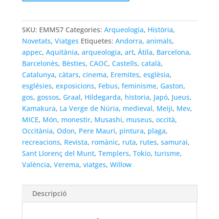
Món
Medieval
57
SKU:
EMM57
Categories:
Arqueologia
,
Història
,
Novetats
,
Viatges
Etiquetes:
Andorra
,
animals
,
appec
,
Aquitània
,
arqueologia
,
art
,
Àtila
,
Barcelona
,
Barcelonès
,
Bèsties
,
CAOC
,
Castells
,
català
,
Catalunya
,
càtars
,
cinema
,
Eremites
,
esglèsia
,
esglésies
,
exposicions
,
Febus
,
feminisme
,
Gaston
,
gos
,
gossos
,
Graal
,
Hildegarda
,
historia
,
Japó
,
Jueus
,
Kamakura
,
La Verge de Núria
,
medieval
,
Meiji
,
Mev
,
MICE
,
Món
,
monestir
,
Musashi
,
museus
,
occità
,
Occitània
,
Odon
,
Pere Mauri
,
pintura
,
plaga
,
recreacions
,
Revista
,
romànic
,
ruta
,
rutes
,
samurai
,
Sant Llorenç del Munt
,
Templers
,
Tokio
,
turisme
,
València
,
Verema
,
viatges
,
Willow
Descripció