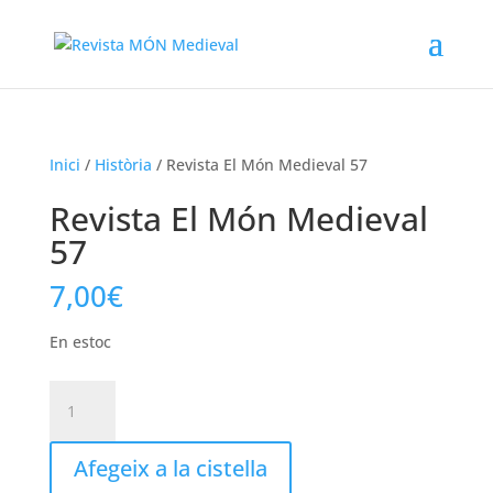
Inici
/
Història
/ Revista El Món Medieval 57
Revista El Món Medieval
57
7,00
€
En estoc
quantitat
de
Revista
Afegeix a la cistella
El