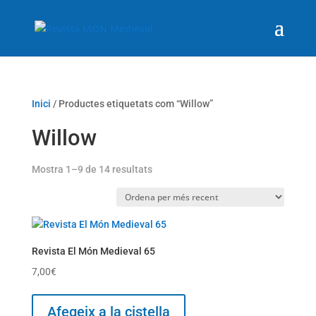
Inici
/ Productes etiquetats com “Willow”
Willow
Ordenat
Mostra 1–9 de 14 resultats
per
més
recent
Revista El Món Medieval 65
7,00
€
Afegeix a la cistella