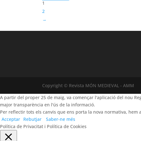
1
2
→
Copyright © Revista MÓN MEDIEVAL - AMM
A partir del proper 25 de maig, va començar l'aplicació del nou 
major transparència en l'ús de la informació.
Per reflectir tots els canvis que ens porta la nova normativa, hem a
Acceptar
Rebutjar
Saber-ne més
Política de Privacitat i Política de Cookies