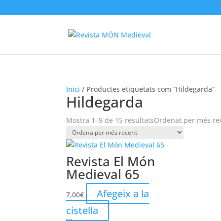
Inici
/ Productes etiquetats com “Hildegarda”
Hildegarda
Mostra 1–9 de 15 resultats
Ordenat per més re
Revista El Món
Medieval 65
Afegeix a la
7,00
€
cistella