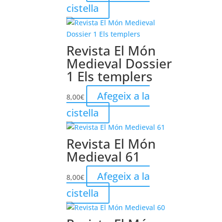
cistella
Revista El Món
Medieval Dossier
1 Els templers
Afegeix a la
8,00
€
cistella
Revista El Món
Medieval 61
Afegeix a la
8,00
€
cistella