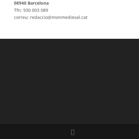
08940 Barcelona
Tfn: 930 003 089
correu: redaccio@monmedieval.cat