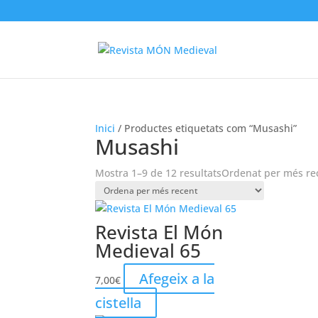
Inici
/ Productes etiquetats com “Musashi”
Musashi
Mostra 1–9 de 12 resultats
Ordenat per més re
Revista El Món
Medieval 65
Afegeix a la
7,00
€
cistella