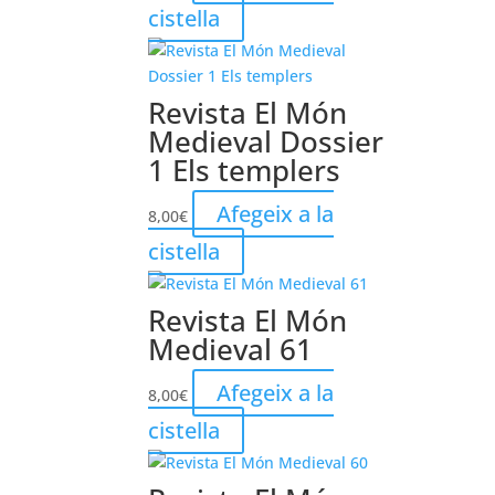
cistella
Revista El Món
Medieval Dossier
1 Els templers
Afegeix a la
8,00
€
cistella
Revista El Món
Medieval 61
Afegeix a la
8,00
€
cistella