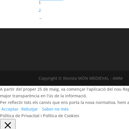
1
2
→
Copyright © Revista MÓN MEDIEVAL - AMM
A partir del proper 25 de maig, va començar l'aplicació del nou 
major transparència en l'ús de la informació.
Per reflectir tots els canvis que ens porta la nova normativa, hem a
Acceptar
Rebutjar
Saber-ne més
Política de Privacitat i Política de Cookies