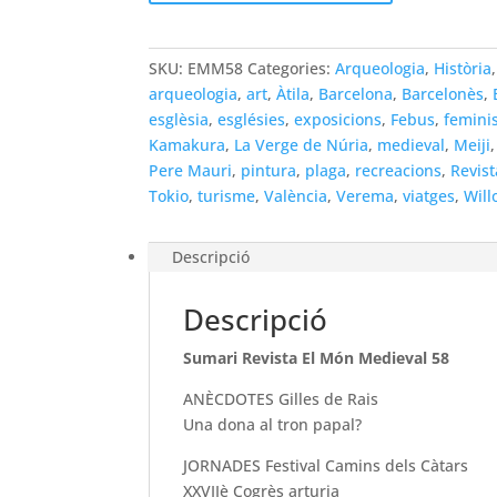
Món
Medieval
58
SKU:
EMM58
Categories:
Arqueologia
,
Història
arqueologia
,
art
,
Àtila
,
Barcelona
,
Barcelonès
,
esglèsia
,
esglésies
,
exposicions
,
Febus
,
femini
Kamakura
,
La Verge de Núria
,
medieval
,
Meiji
Pere Mauri
,
pintura
,
plaga
,
recreacions
,
Revist
Tokio
,
turisme
,
València
,
Verema
,
viatges
,
Will
Descripció
Descripció
Sumari Revista El Món Medieval 58
ANÈCDOTES Gilles de Rais
Una dona al tron papal?
JORNADES Festival Camins dels Càtars
XXVIIè Cogrès arturia