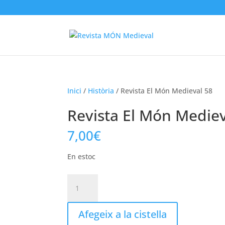
Inici
/
Història
/ Revista El Món Medieval 58
Revista El Món Mediev
7,00
€
En estoc
quantitat
de
Revista
Afegeix a la cistella
El