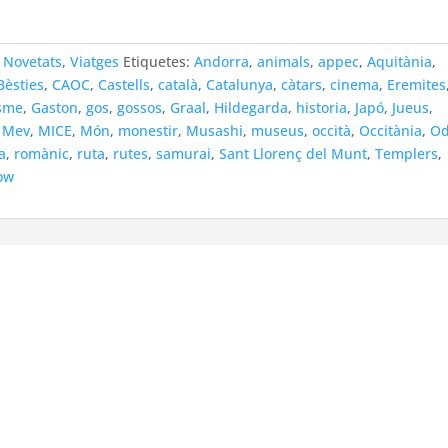
,
Novetats
,
Viatges
Etiquetes:
Andorra
,
animals
,
appec
,
Aquitània
,
Bèsties
,
CAOC
,
Castells
,
català
,
Catalunya
,
càtars
,
cinema
,
Eremites
sme
,
Gaston
,
gos
,
gossos
,
Graal
,
Hildegarda
,
historia
,
Japó
,
Jueus
,
,
Mev
,
MICE
,
Món
,
monestir
,
Musashi
,
museus
,
occità
,
Occitània
,
O
a
,
romànic
,
ruta
,
rutes
,
samurai
,
Sant Llorenç del Munt
,
Templers
,
ow