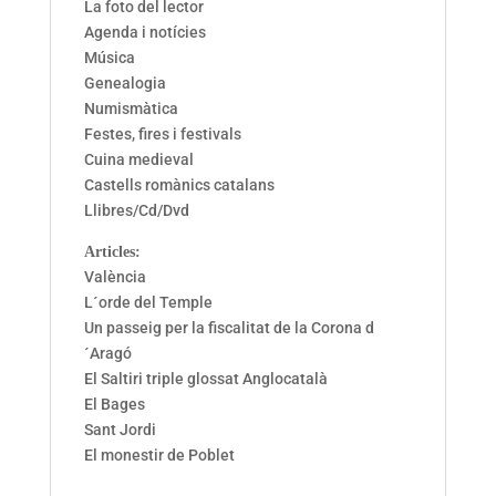
La foto del lector
Agenda i notícies
Música
Genealogia
Numismàtica
Festes, fires i festivals
Cuina medieval
Castells romànics catalans
Llibres/Cd/Dvd
Articles:
València
L´orde del Temple
Un passeig per la fiscalitat de la Corona d
´Aragó
El Saltiri triple glossat Anglocatalà
El Bages
Sant Jordi
El monestir de Poblet