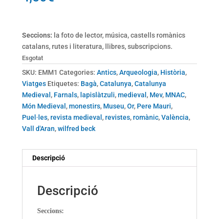
Seccions:
la foto de lector, música, castells romànics
catalans, rutes i literatura, llibres, subscripcions.
Esgotat
SKU:
EMM1
Categories:
Antics
,
Arqueologia
,
Història
,
Viatges
Etiquetes:
Bagà
,
Catalunya
,
Catalunya
Medieval
,
Farnals
,
lapislàtzuli
,
medieval
,
Mev
,
MNAC
,
Món Medieval
,
monestirs
,
Museu
,
Or
,
Pere Mauri
,
Puel·les
,
revista medieval
,
revistes
,
romànic
,
València
,
Vall d'Aran
,
wilfred beck
Descripció
Descripció
Seccions: