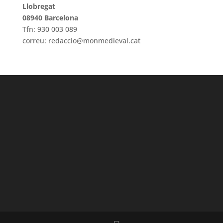
Llobregat
08940 Barcelona
Tfn: 930 003 089
correu: redaccio@monmedieval.cat