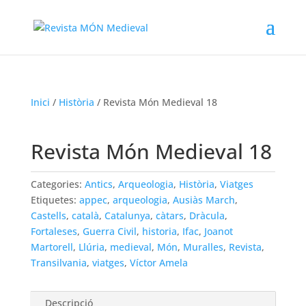
Inici
/
Història
/ Revista Món Medieval 18
Revista Món Medieval 18
Categories:
Antics
,
Arqueologia
,
Història
,
Viatges
Etiquetes:
appec
,
arqueologia
,
Ausiàs March
,
Castells
,
català
,
Catalunya
,
càtars
,
Dràcula
,
Fortaleses
,
Guerra Civil
,
historia
,
Ifac
,
Joanot
Martorell
,
Llúria
,
medieval
,
Món
,
Muralles
,
Revista
,
Transilvania
,
viatges
,
Víctor Amela
Descripció