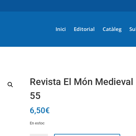
Inici
Editorial
Catàleg
Su
Revista El Món Medieval
55
6,50
€
En estoc