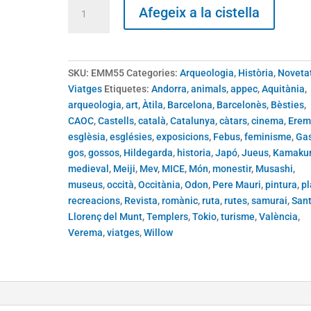
quantitat
Afegeix a la cistella
de
Revista
El
Món
SKU:
EMM55
Categories:
Arqueologia
,
Història
,
Noveta
Medieval
Viatges
Etiquetes:
Andorra
,
animals
,
appec
,
Aquitània
,
55
arqueologia
,
art
,
Àtila
,
Barcelona
,
Barcelonès
,
Bèsties
,
CAOC
,
Castells
,
català
,
Catalunya
,
càtars
,
cinema
,
Erem
esglèsia
,
esglésies
,
exposicions
,
Febus
,
feminisme
,
Ga
gos
,
gossos
,
Hildegarda
,
historia
,
Japó
,
Jueus
,
Kamaku
medieval
,
Meiji
,
Mev
,
MICE
,
Món
,
monestir
,
Musashi
,
museus
,
occità
,
Occitània
,
Odon
,
Pere Mauri
,
pintura
,
p
recreacions
,
Revista
,
romànic
,
ruta
,
rutes
,
samurai
,
San
Llorenç del Munt
,
Templers
,
Tokio
,
turisme
,
València
,
Verema
,
viatges
,
Willow