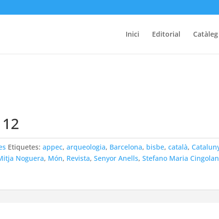
Inici
Editorial
Catàleg
 12
es
Etiquetes:
appec
,
arqueologia
,
Barcelona
,
bisbe
,
català
,
Catalun
Mitja Noguera
,
Món
,
Revista
,
Senyor Anells
,
Stefano Maria Cingolan