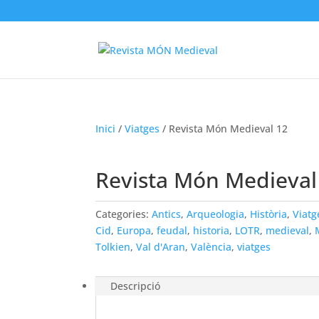
Inici
/
Viatges
/ Revista Món Medieval 12
Revista Món Medieval
Categories:
Antics
,
Arqueologia
,
Història
,
Viatg
Cid
,
Europa
,
feudal
,
historia
,
LOTR
,
medieval
,
Tolkien
,
Val d'Aran
,
València
,
viatges
Descripció