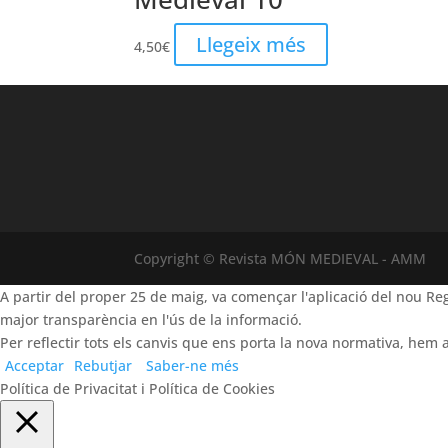
Llegeix més
4,50
€
Copyright © Revista MÓN MEDIEVAL - AMM
A partir del proper 25 de maig, va començar l'aplicació del nou 
major transparència en l'ús de la informació.
Per reflectir tots els canvis que ens porta la nova normativa, hem a
Acceptar
Rebutjar
Saber-ne més
Política de Privacitat i Política de Cookies