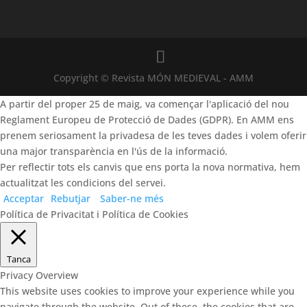
Copyright © Revista MÓN MEDIEVAL - AMM
A partir del proper 25 de maig, va començar l'aplicació del nou
Reglament Europeu de Protecció de Dades (GDPR). En AMM ens
prenem seriosament la privadesa de les teves dades i volem oferir
una major transparència en l'ús de la informació.
Per reflectir tots els canvis que ens porta la nova normativa, hem
actualitzat les condicions del servei.
Acceptar
Rebutjar
Saber-ne més
Política de Privacitat i Política de Cookies
Tanca
Privacy Overview
This website uses cookies to improve your experience while you
navigate through the website. Out of these, the cookies that are