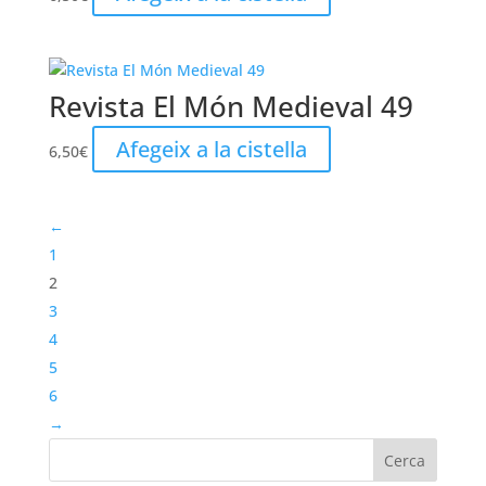
Revista El Món Medieval 49
Afegeix a la cistella
6,50
€
←
1
2
3
4
5
6
→