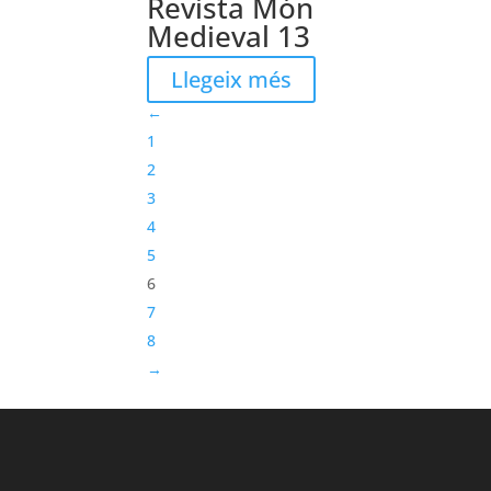
Revista Món
Medieval 13
Llegeix més
←
1
2
3
4
5
6
7
8
→