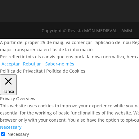
Copyright © Revista MÓN MEDIEVAL - AMM
A partir del proper 25 de maig, va començar l'aplicació del nou 
major transparència en l'ús de la informació.
Per reflectir tots els canvis que ens porta la nova normativa, hem a
Acceptar
Rebutjar
Saber-ne més
Política de Privacitat i Política de Cookies
Tanca
Privacy Overview
This website uses cookies to improve your experience while you na
essential for the working of basic functionalities of the website. 
browser only with your consent. You also have the option to opt-ou
Necessary
Necessary