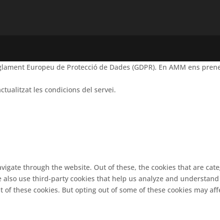
Reglament Europeu de Protecció de Dades (GDPR). En AMM ens prene
ctualitzat les condicions del servei.
vigate through the website. Out of these, the cookies that are cat
We also use third-party cookies that help us analyze and understand
t of these cookies. But opting out of some of these cookies may af