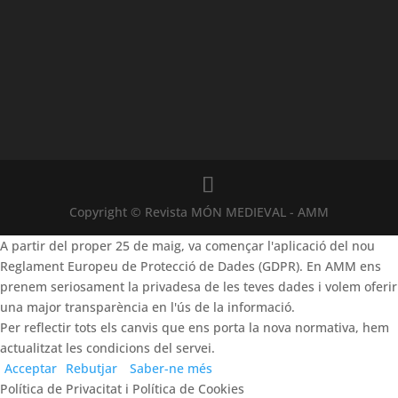
Copyright © Revista MÓN MEDIEVAL - AMM
A partir del proper 25 de maig, va començar l'aplicació del nou
Reglament Europeu de Protecció de Dades (GDPR). En AMM ens
prenem seriosament la privadesa de les teves dades i volem oferir
una major transparència en l'ús de la informació.
Per reflectir tots els canvis que ens porta la nova normativa, hem
actualitzat les condicions del servei.
Acceptar
Rebutjar
Saber-ne més
Política de Privacitat i Política de Cookies