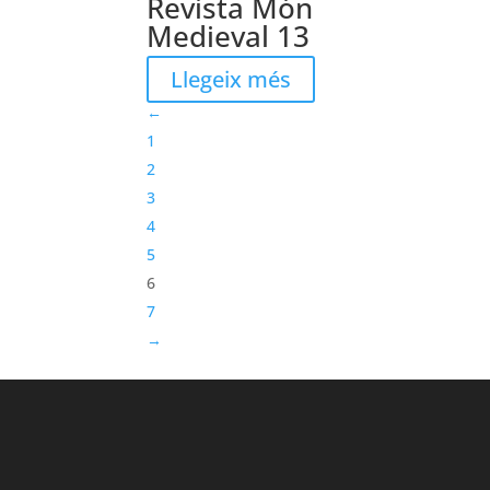
Revista Món
Medieval 13
Llegeix més
←
1
2
3
4
5
6
7
→