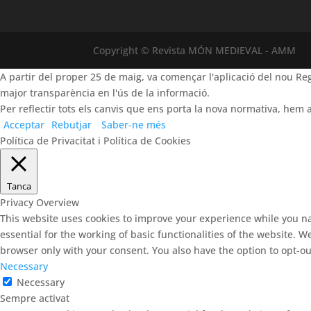
Copyright © Revista MÓN MEDIEVAL - AMM
A partir del proper 25 de maig, va començar l'aplicació del nou 
major transparència en l'ús de la informació.
Per reflectir tots els canvis que ens porta la nova normativa, hem a
Acceptar
Rebutjar
Saber-ne més
Política de Privacitat i Política de Cookies
Tanca
Privacy Overview
This website uses cookies to improve your experience while you na
essential for the working of basic functionalities of the website. 
browser only with your consent. You also have the option to opt-ou
Necessary
Necessary
Sempre activat