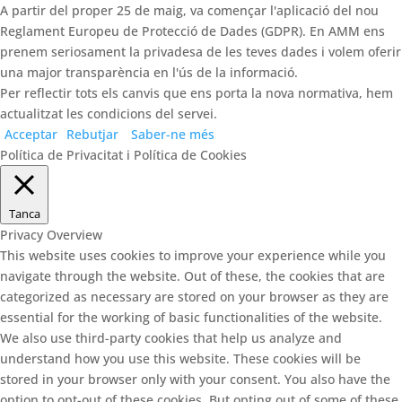
A partir del proper 25 de maig, va començar l'aplicació del nou
Reglament Europeu de Protecció de Dades (GDPR). En AMM ens
prenem seriosament la privadesa de les teves dades i volem oferir
una major transparència en l'ús de la informació.
Per reflectir tots els canvis que ens porta la nova normativa, hem
actualitzat les condicions del servei.
Acceptar
Rebutjar
Saber-ne més
Política de Privacitat i Política de Cookies
Tanca
Privacy Overview
This website uses cookies to improve your experience while you
navigate through the website. Out of these, the cookies that are
categorized as necessary are stored on your browser as they are
essential for the working of basic functionalities of the website.
We also use third-party cookies that help us analyze and
understand how you use this website. These cookies will be
stored in your browser only with your consent. You also have the
option to opt-out of these cookies. But opting out of some of these