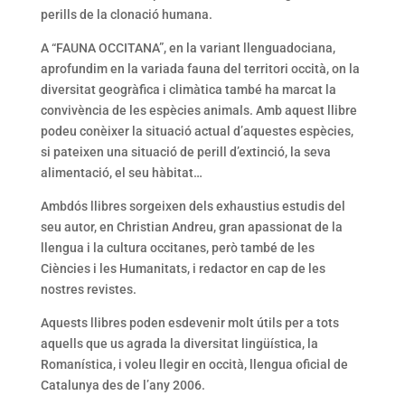
perills de la clonació humana.
A “FAUNA OCCITANA”, en la variant llenguadociana,
aprofundim en la variada fauna del territori occità, on la
diversitat geogràfica i climàtica també ha marcat la
convivència de les espècies animals. Amb aquest llibre
podeu conèixer la situació actual d’aquestes espècies,
si pateixen una situació de perill d’extinció, la seva
alimentació, el seu hàbitat…
Ambdós llibres sorgeixen dels exhaustius estudis del
seu autor, en Christian Andreu, gran apassionat de la
llengua i la cultura occitanes, però també de les
Ciències i les Humanitats, i redactor en cap de les
nostres revistes.
Aquests llibres poden esdevenir molt útils per a tots
aquells que us agrada la diversitat lingüística, la
Romanística, i voleu llegir en occità, llengua oficial de
Catalunya des de l’any 2006.