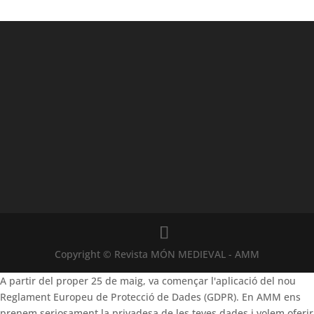
Copyright © Revista MÓN MEDIEVAL - AMM
A partir del proper 25 de maig, va començar l'aplicació del nou
Reglament Europeu de Protecció de Dades (GDPR). En AMM ens
prenem seriosament la privadesa de les teves dades i volem oferir