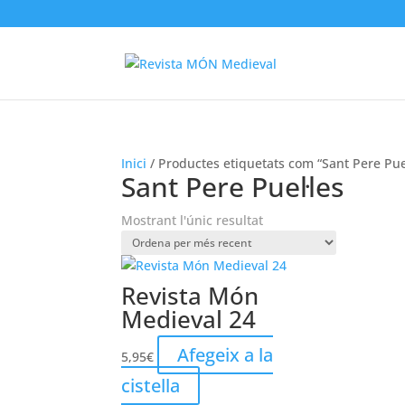
Inici
/ Productes etiquetats com “Sant Pere Puel
Sant Pere Puel·les
Mostrant l'únic resultat
Revista Món
Medieval 24
Afegeix a la
5,95
€
cistella