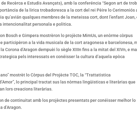
a de Recèrca e Estudis Avançats), amb la conferéncia “Segon art de tro
ortància de la lirica trobadoresca a la cort del rei Pèire lo Cerimoniós 
ia qu’avián qualques membres de la meteissa cort, dont l’enfant Joan, 
 intencionalitat personala e politica.
ion Bosch e Gimpera mostrèron lo projècte MimUs, un enòrme còrpus
ue participèron a la vida musicala de la cort aragonesa e barcelonesa, 
 la Corona d’Aragon dempuèi lo sègle XIIIn fins a la mitat del XIVn, e ma
strategica pels interessats en conéisser la cultura d’aquela epòca
iano” mostrèt lo Còrpus del Projècte TOC, la “Trattatistica
d’Amor”, lo principal tractat sus las nòrmas lingüisticas e literàrias que
 lors creacions literàrias.
n de continuitat amb los projèctes presentats per conéisser melhor lo
a d’Aragon.