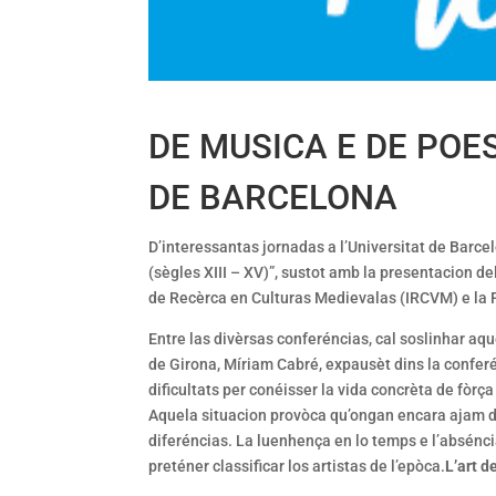
DE MUSICA E DE POE
DE BARCELONA
D’interessantas jornadas a l’Universitat de Barce
(sègles XIII – XV)”, sustot amb la presentacion d
de Recèrca en Culturas Medievalas (IRCVM) e la F
Entre las divèrsas conferéncias, cal soslinhar aqu
de Girona, Míriam Cabré, expausèt dins la conferé
dificultats per conéisser la vida concrèta de fòr
Aquela situacion provòca qu’ongan encara ajam de
diferéncias. La luenhença en lo temps e l’absénc
preténer classificar los artistas de l’epòca.
L’art d