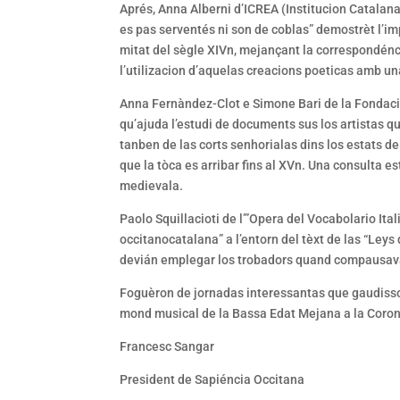
Aprés, Anna Alberni d’ICREA (Institucion Catalan
es pas serventés ni son de coblas” demostrèt l’imp
mitat del sègle XIVn, mejançant la correspondénc
l’utilizacion d’aquelas creacions poeticas amb una
Anna Fernàndez-Clot e Simone Bari de la Fondac
qu’ajuda l’estudi de documents sus los artistas q
tanben de las corts senhorialas dins los estats de
que la tòca es arribar fins al XVn. Una consulta e
medievala.
Paolo Squillacioti de l’”Opera del Vocabolario Ital
occitanocatalana” a l’entorn del tèxt de las “Leys 
devián emplegar los trobadors quand compausavan
Foguèron de jornadas interessantas que gaudisso
mond musical de la Bassa Edat Mejana a la Coron
Francesc Sangar
President de Sapiéncia Occitana