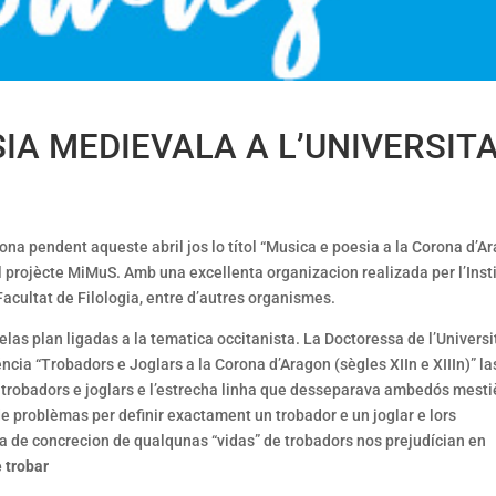
SIA MEDIEVALA A L’UNIVERSIT
lona pendent aqueste abril jos lo títol “Musica e poesia a la Corona d’A
el projècte MiMuS. Amb una excellenta organizacion realizada per l’Inst
acultat de Filologia, entre d’autres organismes.
elas plan ligadas a la tematica occitanista. La Doctoressa de l’Universi
ncia “Trobadors e Joglars a la Corona d’Aragon (sègles XIIn e XIIIn)” la
ça trobadors e joglars e l’estrecha linha que desseparava ambedós mesti
 problèmas per definir exactament un trobador e un joglar e lors
ia de concrecion de qualqunas “vidas” de trobadors nos prejudícian en
e trobar