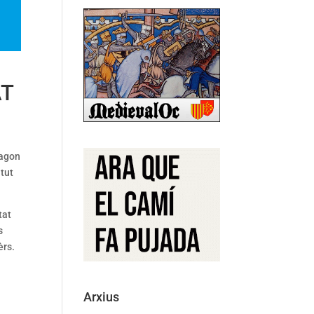
AT
ragon
itut
tat
s
èrs.
Arxius