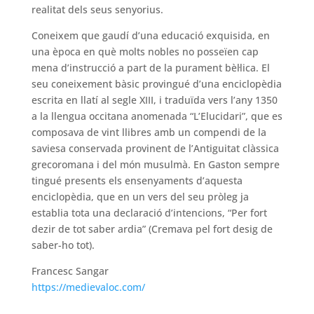
realitat dels seus senyorius.
Coneixem que gaudí d’una educació exquisida, en
una època en què molts nobles no posseïen cap
mena d’instrucció a part de la purament bèl·lica. El
seu coneixement bàsic provingué d’una enciclopèdia
escrita en llatí al segle XIII, i traduïda vers l’any 1350
a la llengua occitana anomenada “L’Elucidari”, que es
composava de vint llibres amb un compendi de la
saviesa conservada provinent de l’Antiguitat clàssica
grecoromana i del món musulmà. En Gaston sempre
tingué presents els ensenyaments d’aquesta
enciclopèdia, que en un vers del seu pròleg ja
establia tota una declaració d’intencions, “Per fort
dezir de tot saber ardia” (Cremava pel fort desig de
saber-ho tot).
Francesc Sangar
https://medievaloc.com/