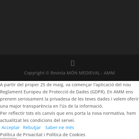
Copyright © Revista MÓN MEDIEVAL - AMM
A partir del proper 25 de maig, va començar l'aplicació del nou
Reglament Europeu de Protecció de Dades (GDPR). En AMM ens
prenem seriosament la privadesa de les teves dades i volem oferir
una major transparència en l'ús de la informació.
Per reflectir tots els canvis que ens porta la nova normativa, hem
actualitzat les condicions del servei.
Acceptar
Rebutjar
Saber-ne més
Política de Privacitat i Política de Cookies