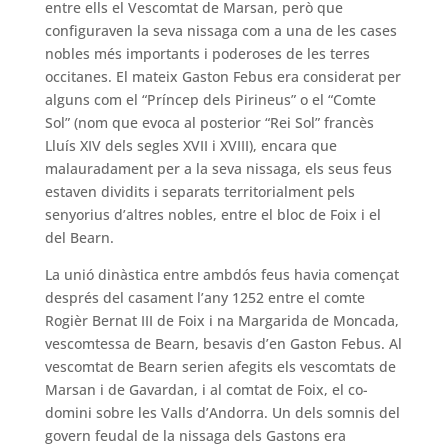
entre ells el Vescomtat de Marsan, però que
configuraven la seva nissaga com a una de les cases
nobles més importants i poderoses de les terres
occitanes. El mateix Gaston Febus era considerat per
alguns com el “Príncep dels Pirineus” o el “Comte
Sol” (nom que evoca al posterior “Rei Sol” francès
Lluís XIV dels segles XVII i XVIII), encara que
malauradament per a la seva nissaga, els seus feus
estaven dividits i separats territorialment pels
senyorius d’altres nobles, entre el bloc de Foix i el
del Bearn.
La unió dinàstica entre ambdós feus havia començat
després del casament l’any 1252 entre el comte
Rogièr Bernat III de Foix i na Margarida de Moncada,
vescomtessa de Bearn, besavis d’en Gaston Febus. Al
vescomtat de Bearn serien afegits els vescomtats de
Marsan i de Gavardan, i al comtat de Foix, el co-
domini sobre les Valls d’Andorra. Un dels somnis del
govern feudal de la nissaga dels Gastons era