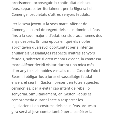
precisament aconseguir la continuïtat dels seus
feus, separats territorialment per la Bigorra i el
Comenge, propietats d’altres senyors feudals.
Per la seva joventut la seva mare, Aliènor de
Comenge, exercí de regent dels seus dominis i feus
fins a la seva majoria d’edat, considerada només dos
anys després. En una època en què els nobles
aprofitaven qualsevol oportunitat per a intentar
anul·lar els vassallatges respecte d’altres senyors
feudals, sobretot si eren menors d’edat, la comtessa
mare Aliènor decidí visitar durant una mica més
d’un any tots els nobles vassalls de la Casa de Foix i
Bearn, i obligar-los a jurar el vassallatge feudal
envers el seu fill Gaston, present en totes aquestes
cerimònies, per a evitar cap intent de rebel·lió
senyorial. Simultàniament, en Gaston Febus es
comprometia durant l’acte a respectar les
legislacions i els costums dels seus feus. Aquesta
gira serví al jove comte també per a conèixer la