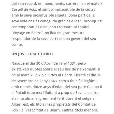
del seu record, en monuments, carrers i en el mateix
Castell de Foix, el símbol indiscutible de la ciutat
amb la seva inconfusible silueta. Bona part de la
seva vida ens és coneguda gràcies a les “Chroniques”
contemporànies d’en Jean Froissart, al capítol
“Voyage en Bearn”, on lloa en gran mesura
l’esplendor de la seva cort i el bon govern del seu
comte.
UN JOVE COMTE HEREU
Nasqué el dia 30 d’Abril de l’any 1331, però
existeixen dubtes sobre el seu lloc de naixement, si
bé al mateix Foix o a Ortès al Bearn. Heretà el dia 26
de Setembre de l’any 1343, com a únic fill legítim i
amb només dotze anys d’edat, del seu pare Gaston II
el Paladí (que morí lluitant a prop de Sevilla contra
els musulmans, greument ferit durant el setge a
Algesires), els títols i les propietats del Comtat de
Foix i el Vescomtat de Bearn, i altres títols menors,